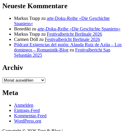
Neueste Kommentare
Markus Trapp
zu
arte-Doku-Reihe «Die Geschichte
Spaniens»
Benedikt
zu
arte-Doku-Reihe «Die Geschichte Spaniens»
Markus Trapp
zu
Festivalbericht Berlinale 2026
Carmen Döll
zu
Festivalbericht Berlinale 2026
Pódcast Exigencias del guión: Alauda Ruiz de Azúa – Los
domingos – Romanistik-Blog
zu
Festivalbericht San
Sebastián 2025
Archiv
Archiv
Meta
Anmelden
Eintrags-Feed
Kommentar-Feed
WordPress.org
Copyright © 2026 Text & Blog |