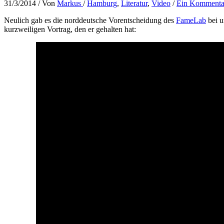
31/3/2014
/ Von
Markus
/
Hamburg
,
Literatur
,
Video
/
Ein Kommenta
Neulich gab es die norddeutsche Vorentscheidung des
FameLab
bei u
kurzweiligen Vortrag, den er gehalten hat: