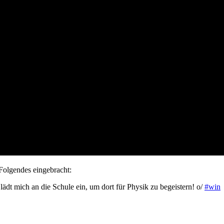
Folgendes eingebracht:
ädt mich an die Schule ein, um dort für Physik zu begeistern! o/
#win