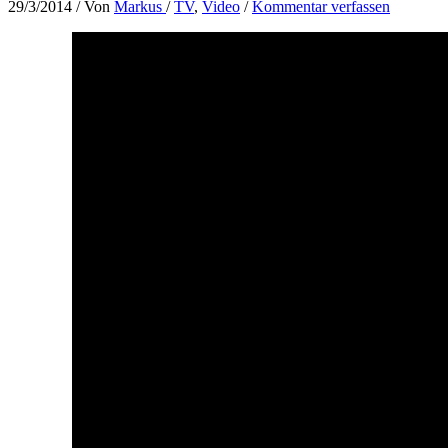
29/3/2014
/ Von
Markus
/
TV
,
Video
/
Kommentar verfassen