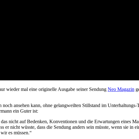
nur wieder mal eine originelle Ausgabe seiner Sendung
Neo Magazin
ge
noch ansehen kann, ohne gelangweilten Stillstand im Unterhaltungs-TV
mann ein Guter ist:
 das nicht auf Bedenken, Konventionen und die Erwartungen eines Ma
ss er nicht wüsste, dass die Sendung anders sein müsste, wenn sie in e
 wir es müssen.“