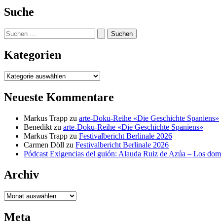
Suche
Suchen
nach:
Kategorien
Kategorien
Neueste Kommentare
Markus Trapp
zu
arte-Doku-Reihe «Die Geschichte Spaniens»
Benedikt
zu
arte-Doku-Reihe «Die Geschichte Spaniens»
Markus Trapp
zu
Festivalbericht Berlinale 2026
Carmen Döll
zu
Festivalbericht Berlinale 2026
Pódcast Exigencias del guión: Alauda Ruiz de Azúa – Los do
Archiv
Archiv
Meta