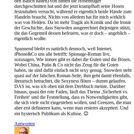
den Bauch halten) von hinten die Hosenträger
durchgeschnitten hat und der jetzt krampfhaft seine Hosen
festzuhalten versucht, während er eigentlich beide Hände zum
Handeln braucht. Nichts von alledem hat für mich wirklich
was von Helden. Da ist mehr Tragik als Komik und die Ironie
der Geschichte, dass Snowden ausgerechnet diejenigen stützt,
die das Gegenteil dessen befeuern, was er doch – angeblich –
eigentlich wollte.
Spannend bleibt es natürlich dennoch, weil Internet,
iPhone&Co uns alle betrifft: Spionage-Roman live,
sozusagen. Wie immer gibt es dabei die Guten und die Bösen.
Wobei China, Putin & Co nicht das Zeug für die Guten
haben, sie sind dafür einfach nicht sexy genug. Snowden steht
quasi auf der falschen Roman-Seite, ihm geht damit ebenfalls,
literarisch betrachtet, die Sexyness flöten – dumm gelaufen.
DAS ist, was ich oben mit dem Drehbuch meinte. Darüber
hinaus, quasi der rote Faden, läuft das Thema ‚Sicherheit vs.
Freiheit‘ und die Feststellung, dass es Notwendigkeiten gibt,
die sich viele nicht eingestehen wollen, und Grenzen, die man
aber erst definieren kann, wenn man ersteres akzeptiert. Und
ein hysterisch Publikum als Kulisse. 😉
Antworten