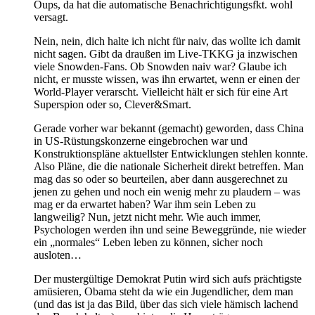
Oups, da hat die automatische Benachrichtigungsfkt. wohl
versagt.
Nein, nein, dich halte ich nicht für naiv, das wollte ich damit
nicht sagen. Gibt da draußen im Live-TKKG ja inzwischen
viele Snowden-Fans. Ob Snowden naiv war? Glaube ich
nicht, er musste wissen, was ihn erwartet, wenn er einen der
World-Player verarscht. Vielleicht hält er sich für eine Art
Superspion oder so, Clever&Smart.
Gerade vorher war bekannt (gemacht) geworden, dass China
in US-Rüstungskonzerne eingebrochen war und
Konstruktionspläne aktuellster Entwicklungen stehlen konnte.
Also Pläne, die die nationale Sicherheit direkt betreffen. Man
mag das so oder so beurteilen, aber dann ausgerechnet zu
jenen zu gehen und noch ein wenig mehr zu plaudern – was
mag er da erwartet haben? War ihm sein Leben zu
langweilig? Nun, jetzt nicht mehr. Wie auch immer,
Psychologen werden ihn und seine Beweggründe, nie wieder
ein „normales“ Leben leben zu können, sicher noch
ausloten…
Der mustergültige Demokrat Putin wird sich aufs prächtigste
amüsieren, Obama steht da wie ein Jugendlicher, dem man
(und das ist ja das Bild, über das sich viele hämisch lachend