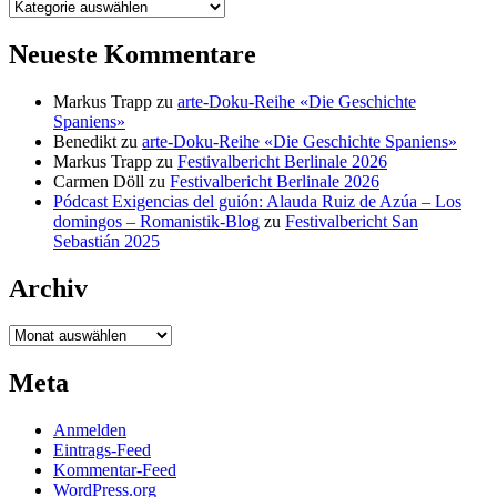
Kategorien
Neueste Kommentare
Markus Trapp
zu
arte-Doku-Reihe «Die Geschichte
Spaniens»
Benedikt
zu
arte-Doku-Reihe «Die Geschichte Spaniens»
Markus Trapp
zu
Festivalbericht Berlinale 2026
Carmen Döll
zu
Festivalbericht Berlinale 2026
Pódcast Exigencias del guión: Alauda Ruiz de Azúa – Los
domingos – Romanistik-Blog
zu
Festivalbericht San
Sebastián 2025
Archiv
Archiv
Meta
Anmelden
Eintrags-Feed
Kommentar-Feed
WordPress.org