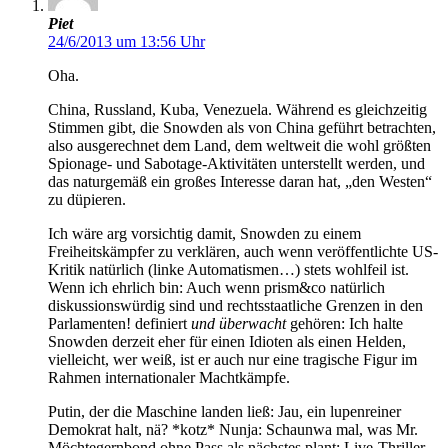
Piet
24/6/2013 um 13:56 Uhr
Oha.
China, Russland, Kuba, Venezuela. Während es gleichzeitig
Stimmen gibt, die Snowden als von China geführt betrachten,
also ausgerechnet dem Land, dem weltweit die wohl größten
Spionage- und Sabotage-Aktivitäten unterstellt werden, und
das naturgemäß ein großes Interesse daran hat, „den Westen“
zu düpieren.
Ich wäre arg vorsichtig damit, Snowden zu einem
Freiheitskämpfer zu verklären, auch wenn veröffentlichte US-
Kritik natürlich (linke Automatismen…) stets wohlfeil ist.
Wenn ich ehrlich bin: Auch wenn prism&co natürlich
diskussionswürdig sind und rechtsstaatliche Grenzen in den
Parlamenten! definiert
und überwacht
gehören: Ich halte
Snowden derzeit eher für einen Idioten als einen Helden,
vielleicht, wer weiß, ist er auch nur eine tragische Figur im
Rahmen internationaler Machtkämpfe.
Putin, der die Maschine landen ließ: Jau, ein lupenreiner
Demokrat halt, nä? *kotz* Nunja: Schaunwa mal, was Mr.
Möchtegernbond ohne Pass als nächstes plant: Live-Thriller