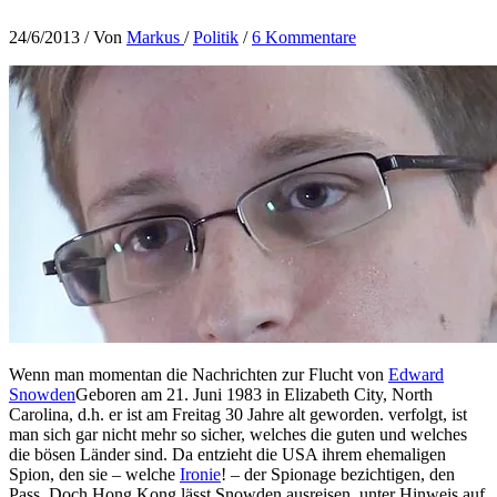
24/6/2013
/ Von
Markus
/
Politik
/
6 Kommentare
Wenn man momentan die Nachrichten zur Flucht von
Edward
Snowden
Geboren am 21. Juni 1983 in Elizabeth City, North
Carolina, d.h. er ist am Freitag 30 Jahre alt geworden.
verfolgt, ist
man sich gar nicht mehr so sicher, welches die guten und welches
die bösen Länder sind. Da entzieht die USA ihrem ehemaligen
Spion, den sie – welche
Ironie
! – der Spionage bezichtigen, den
Pass. Doch Hong Kong lässt Snowden ausreisen, unter Hinweis auf