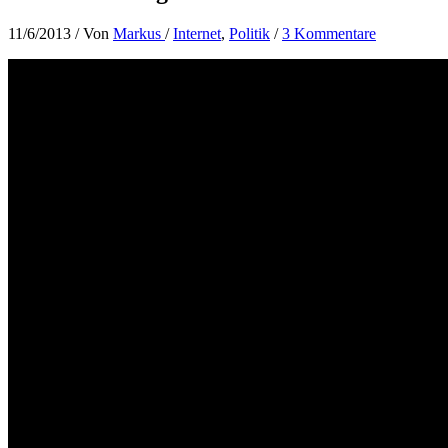
11/6/2013
/ Von
Markus
/
Internet
,
Politik
/
3 Kommentare