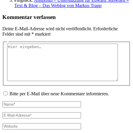
Pingback:
Antiprism – Unterstützung für Edward Snowden »
Text & Blog – Das Weblog von Markus Trapp
Kommentar verfassen
Deine E-Mail-Adresse wird nicht veröffentlicht.
Erforderliche
Felder sind mit
*
markiert
Hier
eingeben…
Bitte per E-Mail über neue Kommentare informieren.
Name*
E-
Mail-
Adresse*
Website