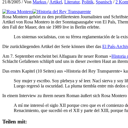
21/8/2005
/ Von
Markus
/
Artikel
,
Literatur
,
Politik
,
Spanisch
/
2 Kom
Rosa Montero gehört zu den profiliertesten Journalisten und Schriftstel
Artikel von Rosa Montero in der Sonntagsausgabe von El País, Th
den Fall der Mauer, den sie 1989 live in Berlin erlebte.
Los sistemas socialistas, con su férrea reglamentación de la exi
Die zurückliegenden Artikel der Serie können über das
El País-Archi
Am 7. September erscheint bei Alfaguara ihr neuer Roman »
Historia
Schlacht Gefallenen schlüpft und uns in dieser zweiten Haut an ihrem
Das erstes Kapitel (10 Seiten) aus »Historia del Rey Transparente« k
Soy mujer y escribo. Soy plebeya y sé leer. Nací sierva y soy l
Luego regresó la oscuridad. La pluma tiembla entre mis dedos ca
In einem Interview zu ihrem neuen Roman äußert sich Rosa Montero
A mí me interesó el siglo XII porque creo que es el comienzo 
Renacimiento, que sucedió en el XII y parte del XIII, porque f
Teilen mit: