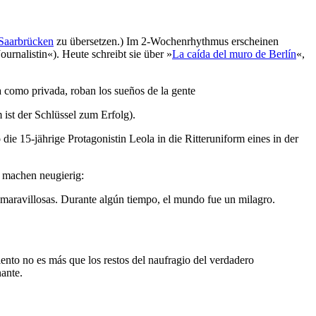
Saarbrücken
zu übersetzen.) Im 2-Wochenrhythmus erscheinen
alistin«). Heute schreibt sie über »
La caída del muro de Berlín
«,
ca como privada, roban los sueños de la gente
 ist der Schlüssel zum Erfolg).
 die 15-jährige Protagonistin Leola in die Ritteruniform eines in der
 machen neugierig:
s maravillosas. Durante algún tiempo, el mundo fue un milagro.
nto no es más que los restos del naufragio del verdadero
nante.