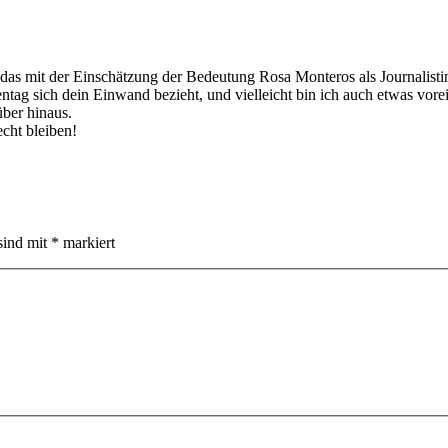
s mit der Einschätzung der Bedeutung Rosa Monteros als Journalistin un
ntag sich dein Einwand bezieht, und vielleicht bin ich auch etwas vor
über hinaus.
cht bleiben!
sind mit
*
markiert