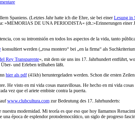
mentare
lern Spaniens. (Letztes Jahr hatte ich die Ehre, sie bei einer
Lesung in 
ema: »MEMORIAS DE UNA PERIODISTA« (dt.:»Erinnerungen einer Journ
stencia, con su intromisión en todos los aspectos de la vida, tanto públi
v
konsultiert werden („rosa montero“ bei „en la firma“ als Suchkriterium
 del Rey Transparente
«, mit dem sie uns ins 17. Jahrhundert entführt, wo
 Über- und Erleben teilhaben läßt.
ann
hier als pdf
(41kb) heruntergeladen werden. Schon die ersten Zeilen
ibre. He visto en mi vida cosas maravillosas. He hecho en mi vida cosa
da vez que el ariete embiste contra la puerta.
 auf
www.clubcultura.com
zur Bedeutung des 17. Jahrhunderts:
de nuestra modernidad. Mi teoría es que eso que hoy llamamos Renacimie
ue una época de esplendor protodemocrático, un siglo de progreso fasci