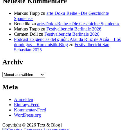
Neueste Kommentare
Markus Trapp
zu
arte-Doku-Reihe «Die Geschichte
Spaniens»
Benedikt
zu
arte-Doku-Reihe «Die Geschichte Spaniens»
Markus Trapp
zu
Festivalbericht Berlinale 2026
Carmen Döll
zu
Festivalbericht Berlinale 2026
Pódcast Exigencias del guión: Alauda Ruiz de Azúa – Los
domingos – Romanistik-Blog
zu
Festivalbericht San
Sebastián 2025
Archiv
Archiv
Meta
Anmelden
Eintrags-Feed
Kommentar-Feed
WordPress.org
Copyright © 2026 Text & Blog |