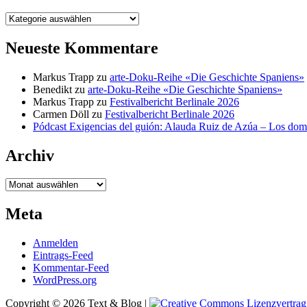
Kategorien
Neueste Kommentare
Markus Trapp
zu
arte-Doku-Reihe «Die Geschichte Spaniens»
Benedikt
zu
arte-Doku-Reihe «Die Geschichte Spaniens»
Markus Trapp
zu
Festivalbericht Berlinale 2026
Carmen Döll
zu
Festivalbericht Berlinale 2026
Pódcast Exigencias del guión: Alauda Ruiz de Azúa – Los do
Archiv
Archiv
Meta
Anmelden
Eintrags-Feed
Kommentar-Feed
WordPress.org
Copyright © 2026 Text & Blog |