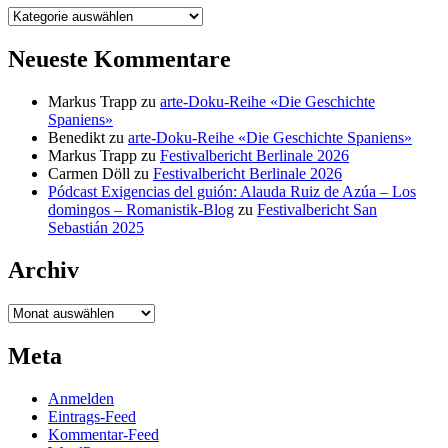
Kategorien
Neueste Kommentare
Markus Trapp
zu
arte-Doku-Reihe «Die Geschichte
Spaniens»
Benedikt
zu
arte-Doku-Reihe «Die Geschichte Spaniens»
Markus Trapp
zu
Festivalbericht Berlinale 2026
Carmen Döll
zu
Festivalbericht Berlinale 2026
Pódcast Exigencias del guión: Alauda Ruiz de Azúa – Los
domingos – Romanistik-Blog
zu
Festivalbericht San
Sebastián 2025
Archiv
Archiv
Meta
Anmelden
Eintrags-Feed
Kommentar-Feed