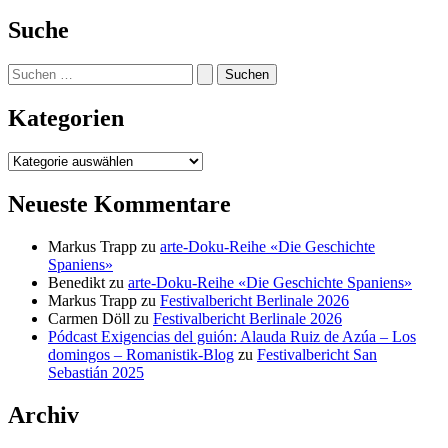
Suche
Suchen
nach:
Kategorien
Kategorien
Neueste Kommentare
Markus Trapp
zu
arte-Doku-Reihe «Die Geschichte
Spaniens»
Benedikt
zu
arte-Doku-Reihe «Die Geschichte Spaniens»
Markus Trapp
zu
Festivalbericht Berlinale 2026
Carmen Döll
zu
Festivalbericht Berlinale 2026
Pódcast Exigencias del guión: Alauda Ruiz de Azúa – Los
domingos – Romanistik-Blog
zu
Festivalbericht San
Sebastián 2025
Archiv