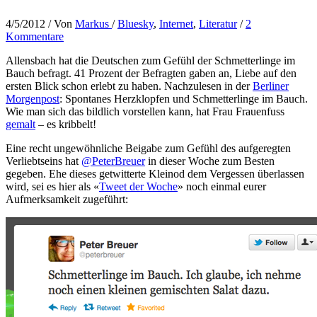
4/5/2012
/ Von
Markus
/
Bluesky
,
Internet
,
Literatur
/
2
Kommentare
Allensbach hat die Deutschen zum Gefühl der Schmetterlinge im
Bauch befragt. 41 Prozent der Befragten gaben an, Liebe auf den
ersten Blick schon erlebt zu haben. Nachzulesen in der
Berliner
Morgenpost
: Spontanes Herzklopfen und Schmetterlinge im Bauch.
Wie man sich das bildlich vorstellen kann, hat Frau Frauenfuss
gemalt
– es kribbelt!
Eine recht ungewöhnliche Beigabe zum Gefühl des aufgeregten
Verliebtseins hat
@PeterBreuer
in dieser Woche zum Besten
gegeben. Ehe dieses getwitterte Kleinod dem Vergessen überlassen
wird, sei es hier als «
Tweet der Woche
» noch einmal eurer
Aufmerksamkeit zugeführt: