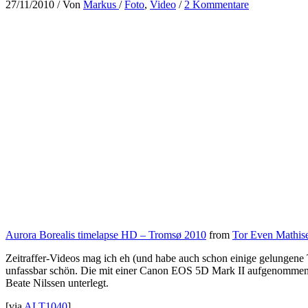
27/11/2010
/ Von
Markus
/
Foto
,
Video
/
2 Kommentare
Aurora Borealis timelapse HD – Tromsø 2010
from
Tor Even Mathis
Zeitraffer-Videos mag ich eh (und habe auch schon einige gelungen
unfassbar schön. Die mit einer Canon EOS 5D Mark II aufgenommene
Beate Nilssen unterlegt.
[via
ALT1040
]