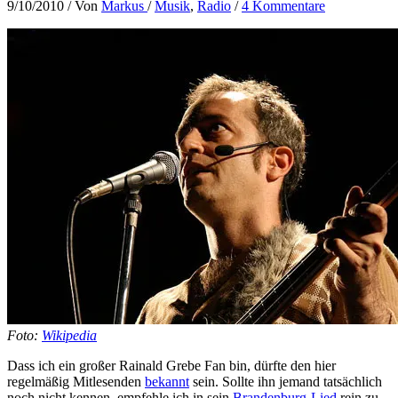
9/10/2010
/ Von
Markus
/
Musik
,
Radio
/
4 Kommentare
Foto:
Wikipedia
Dass ich ein großer Rainald Grebe Fan bin, dürfte den hier
regelmäßig Mitlesenden
bekannt
sein. Sollte ihn jemand tatsächlich
noch nicht kennen, empfehle ich in sein
Brandenburg-Lied
rein zu