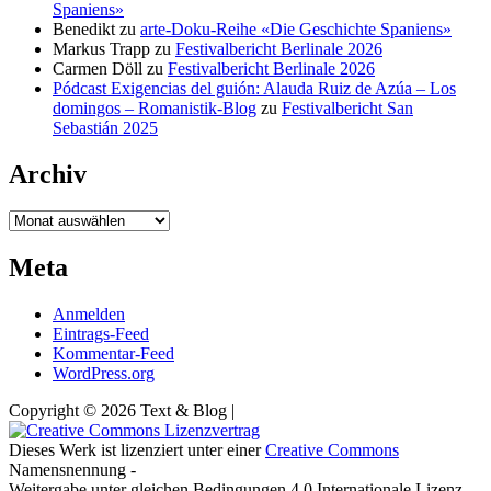
Spaniens»
Benedikt
zu
arte-Doku-Reihe «Die Geschichte Spaniens»
Markus Trapp
zu
Festivalbericht Berlinale 2026
Carmen Döll
zu
Festivalbericht Berlinale 2026
Pódcast Exigencias del guión: Alauda Ruiz de Azúa – Los
domingos – Romanistik-Blog
zu
Festivalbericht San
Sebastián 2025
Archiv
Archiv
Meta
Anmelden
Eintrags-Feed
Kommentar-Feed
WordPress.org
Copyright © 2026 Text & Blog |
Dieses Werk ist lizenziert unter einer
Creative Commons
Namensnennung -
Weitergabe unter gleichen Bedingungen 4.0 Internationale Lizenz.