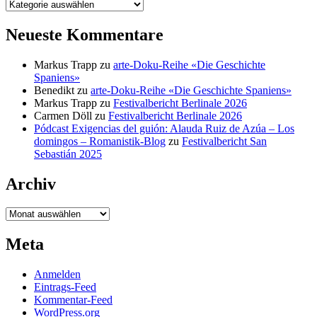
Kategorien
Neueste Kommentare
Markus Trapp
zu
arte-Doku-Reihe «Die Geschichte
Spaniens»
Benedikt
zu
arte-Doku-Reihe «Die Geschichte Spaniens»
Markus Trapp
zu
Festivalbericht Berlinale 2026
Carmen Döll
zu
Festivalbericht Berlinale 2026
Pódcast Exigencias del guión: Alauda Ruiz de Azúa – Los
domingos – Romanistik-Blog
zu
Festivalbericht San
Sebastián 2025
Archiv
Archiv
Meta
Anmelden
Eintrags-Feed
Kommentar-Feed
WordPress.org