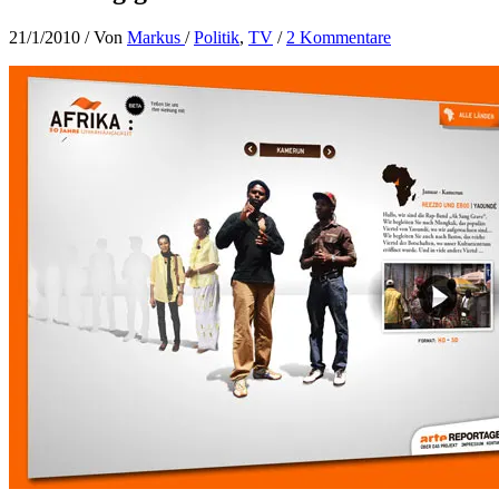
21/1/2010
/ Von
Markus
/
Politik
,
TV
/
2 Kommentare