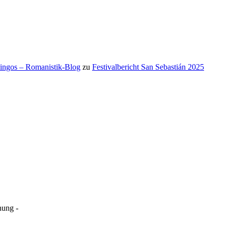
mingos – Romanistik-Blog
zu
Festivalbericht San Sebastián 2025
ung -