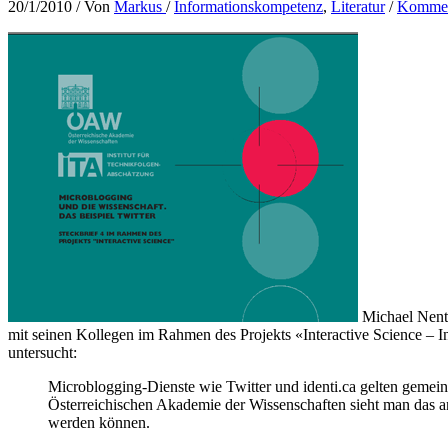
20/1/2010
/ Von
Markus
/
Informationskompetenz
,
Literatur
/
Komment
Michael Nentw
mit seinen Kollegen im Rahmen des Projekts «Interactive Science – 
untersucht:
Microblogging-Dienste wie Twitter und identi.ca gelten gemein
Österreichischen Akademie der Wissenschaften sieht man das an
werden können.