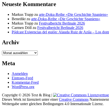
Neueste Kommentare
Markus Trapp
zu
arte-Doku-Reihe «Die Geschichte Spaniens»
Benedikt
zu
arte-Doku-Reihe «Die Geschichte Spaniens»
Markus Trapp
zu
Festivalbericht Berlinale 2026
Carmen Döll
zu
Festivalbericht Berlinale 2026
Pódcast Exigencias del guión: Alauda Ruiz de Azúa – Los do
Archiv
Archiv
Meta
Anmelden
Eintrags-Feed
Kommentar-Feed
WordPress.org
Copyright © 2026 Text & Blog |
Dieses Werk ist lizenziert unter einer
Creative Commons
Namensnenn
Weitergabe unter gleichen Bedingungen 4.0 Internationale Lizenz.