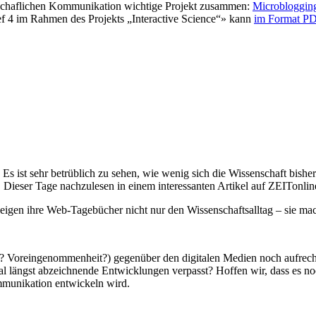
senschaflichen Kommunikation wichtige Projekt zusammen:
Microblogging
ef 4 im Rahmen des Projekts „Interactive Science“» kann
im Format P
 Es ist sehr betrüblich zu sehen, wie wenig sich die Wissenschaft bi
ieser Tage nachzulesen in einem interessanten Artikel auf ZEITonlin
igen ihre Web-Tagebücher nicht nur den Wissenschaftsalltag – sie mach
? Voreingenommenheit?) gegenüber den digitalen Medien noch aufrecht 
onal längst abzeichnende Entwicklungen verpasst? Hoffen wir, dass es noc
mmunikation entwickeln wird.