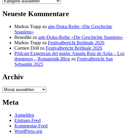
Kategorien
Neueste Kommentare
Markus Trapp
zu
arte-Doku-Reihe «Die Geschichte
Spaniens»
Benedikt
zu
arte-Doku-Reihe «Die Geschichte Spaniens»
Markus Trapp
zu
Festivalbericht Berlinale 2026
Carmen Döll
zu
Festivalbericht Berlinale 2026
Pódcast Exigencias del guión: Alauda Ruiz de Azúa – Los
domingos – Romanistik-Blog
zu
Festivalbericht San
Sebastián 2025
Archiv
Archiv
Meta
Anmelden
Eintrags-Feed
Kommentar-Feed
WordPress.org