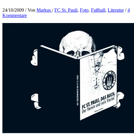
24/10/2009
/ Von
Markus
/
FC St. Pauli
,
Foto
,
Fußball
,
Literatur
/
4
Kommentare