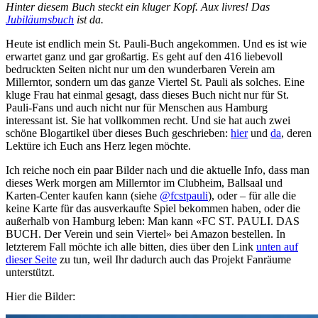
Hinter diesem Buch steckt ein kluger Kopf. Aux livres! Das
Jubiläumsbuch
ist da.
Heute ist endlich mein St. Pauli-Buch angekommen. Und es ist wie
erwartet ganz und gar großartig. Es geht auf den 416 liebevoll
bedruckten Seiten nicht nur um den wunderbaren Verein am
Millerntor, sondern um das ganze Viertel St. Pauli als solches. Eine
kluge Frau hat einmal gesagt, dass dieses Buch nicht nur für St.
Pauli-Fans und auch nicht nur für Menschen aus Hamburg
interessant ist. Sie hat vollkommen recht. Und sie hat auch zwei
schöne Blogartikel über dieses Buch geschrieben:
hier
und
da
, deren
Lektüre ich Euch ans Herz legen möchte.
Ich reiche noch ein paar Bilder nach und die aktuelle Info, dass man
dieses Werk morgen am Millerntor im Clubheim, Ballsaal und
Karten-Center kaufen kann (siehe
@fcstpauli
), oder – für alle die
keine Karte für das ausverkaufte Spiel bekommen haben, oder die
außerhalb von Hamburg leben: Man kann «FC ST. PAULI. DAS
BUCH. Der Verein und sein Viertel» bei Amazon bestellen. In
letzterem Fall möchte ich alle bitten, dies über den Link
unten auf
dieser Seite
zu tun, weil Ihr dadurch auch das Projekt Fanräume
unterstützt.
Hier die Bilder: