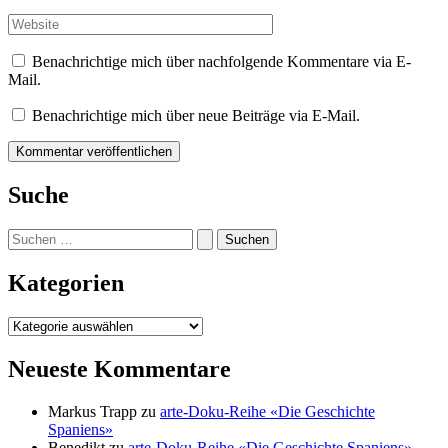
Mail-
Adresse*
Website
Benachrichtige mich über nachfolgende Kommentare via E-
Mail.
Benachrichtige mich über neue Beiträge via E-Mail.
Suche
Suchen
nach:
Kategorien
Kategorien
Neueste Kommentare
Markus Trapp
zu
arte-Doku-Reihe «Die Geschichte
Spaniens»
Benedikt
zu
arte-Doku-Reihe «Die Geschichte Spaniens»