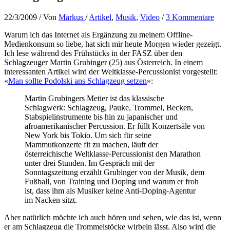
22/3/2009
/ Von
Markus
/
Artikel
,
Musik
,
Video
/
3 Kommentare
Warum ich das Internet als Ergänzung zu meinem Offline-
Medienkonsum so liebe, hat sich mir heute Morgen wieder gezeigt.
Ich lese während des Frühstücks in der FASZ über den
Schlagzeuger Martin Grubinger (25) aus Österreich. In einem
interessanten Artikel wird der Weltklasse-Percussionist vorgestellt:
«
Man sollte Podolski ans Schlagzeug setzen
»:
Martin Grubingers Metier ist das klassische
Schlagwerk: Schlagzeug, Pauke, Trommel, Becken,
Stabspielinstrumente bis hin zu japanischer und
afroamerikanischer Percussion. Er füllt Konzertsäle von
New York bis Tokio. Um sich für seine
Mammutkonzerte fit zu machen, läuft der
österreichische Weltklasse-Percussionist den Marathon
unter drei Stunden. Im Gespräch mit der
Sonntagszeitung erzählt Grubinger von der Musik, dem
Fußball, von Training und Doping und warum er froh
ist, dass ihm als Musiker keine Anti-Doping-Agentur
im Nacken sitzt.
Aber natürlich möchte ich auch hören und sehen, wie das ist, wenn
er am Schlagzeug die Trommelstöcke wirbeln lässt. Also wird die