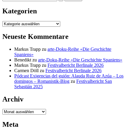
nach:
Kategorien
Kategorien
Neueste Kommentare
Markus Trapp
zu
arte-Doku-Reihe «Die Geschichte
Spaniens»
Benedikt
zu
arte-Doku-Reihe «Die Geschichte Spaniens»
Markus Trapp
zu
Festivalbericht Berlinale 2026
Carmen Döll
zu
Festivalbericht Berlinale 2026
Pódcast Exigencias del guión: Alauda Ruiz de Azúa – Los
domingos – Romanistik-Blog
zu
Festivalbericht San
Sebastián 2025
Archiv
Archiv
Meta