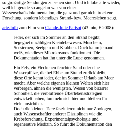
so großartige Sendungen zu sehen sind. Und ich lobe arte wieder,
weil ich gerade so angetan war von einer
Wissenschaftsdokumentation, die ganz und gar nicht trockene
Forschung, sondern lebendiges Strand- bzw. Meeresleben zeigt.
arte-Info
zum Film von
Claude-Julie Parisot
(43 min, F 2008):
Jeder, der sich im Sommer an den Strand begibt,
begegnet unzähligen Kleinlebewesen: Muscheln,
Seesternen, Seeigeln und Krabben. Doch kaum jemand
weiß, wie dieser Mikrokosmos funktioniert. Die
Dokumentation hat ihn unter die Lupe genommen.
Ein Fels, ein Fleckchen feuchter Sand oder eine
Wasserpfütze, die bei Ebbe am Strand zurückbleibt,
diese Orte kennt jeder, der im Sommer Urlaub am Meer
macht. Aber welche eigenen kleinen Welten sich hier
verbergen, ahnen die wenigsten. Wesen von bizarrer
Schönheit, die verblüffende Überlebensstrategien
entwickelt haben, tummeln sich hier und bleiben für
viele unsichtbar.
Doch die kleinen Tiere faszinieren nicht nur Zoologen,
auch Wissenschaftler anderer Disziplinen wie die
Krebsforschung, Experimentalpsychologie und
regenerative Medizin. So führt die Dokumentation den