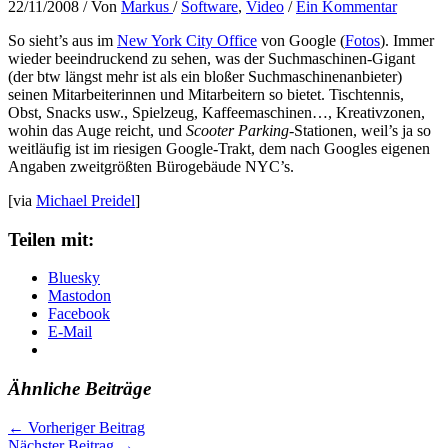
22/11/2008
/ Von
Markus
/
Software
,
Video
/
Ein Kommentar
So sieht’s aus im
New York City Office
von Google (
Fotos
). Immer
wieder beeindruckend zu sehen, was der Suchmaschinen-Gigant
(der btw längst mehr ist als ein bloßer Suchmaschinenanbieter)
seinen Mitarbeiterinnen und Mitarbeitern so bietet. Tischtennis,
Obst, Snacks usw., Spielzeug, Kaffeemaschinen…, Kreativzonen,
wohin das Auge reicht, und
Scooter Parking
-Stationen, weil’s ja so
weitläufig ist im riesigen Google-Trakt, dem nach Googles eigenen
Angaben zweitgrößten Bürogebäude NYC’s.
[via
Michael Preidel
]
Teilen mit:
Bluesky
Mastodon
Facebook
E-Mail
Ähnliche Beiträge
←
Vorheriger Beitrag
Nächster Beitrag
→