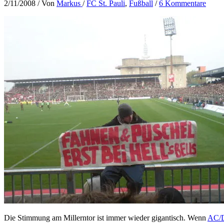
2/11/2008
/ Von
Markus
/
FC St. Pauli
,
Fußball
/
6 Kommentare
Die Stimmung am Millerntor ist immer wieder gigantisch. Wenn
AC/