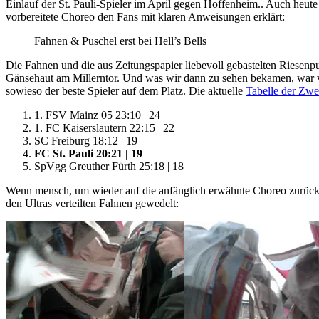
Einlauf der St. Pauli-Spieler im April gegen Hoffenheim.
. Auch heut
vorbereitete Choreo den Fans mit klaren Anweisungen erklärt:
Fahnen & Puschel erst bei Hell’s Bells
Die Fahnen und die aus Zeitungspapier liebevoll gebastelten Riesenpu
Gänsehaut am Millerntor. Und was wir dann zu sehen bekamen, war vo
sowieso der beste Spieler auf dem Platz. Die aktuelle
Tabelle der Zwe
1. FSV Mainz 05 23:10 | 24
1. FC Kaiserslautern 22:15 | 22
SC Freiburg 18:12 | 19
FC St. Pauli 20:21 | 19
SpVgg Greuther Fürth 25:18 | 18
Wenn mensch, um wieder auf die anfänglich erwähnte Choreo zurückzuk
den Ultras verteilten Fahnen gewedelt: