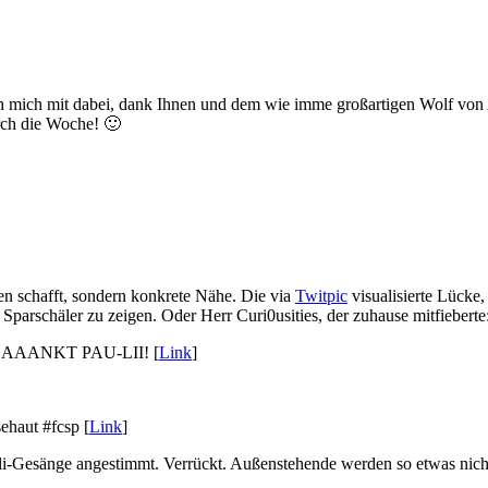
te ich mich mit dabei, dank Ihnen und dem wie imme großartigen Wolf v
urch die Woche! 🙂
n schafft, sondern konkrete Nähe. Die via
Twitpic
visualisierte Lücke,
 Sparschäler zu zeigen. Oder Herr Curi0usities, der zuhause mitfieberte
! SAAANKT PAU-LII! [
Link
]
haut #fcsp [
Link
]
li-Gesänge angestimmt. Verrückt. Außenstehende werden so etwas nicht