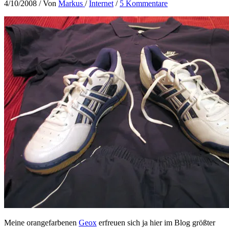
4/10/2008
/ Von
Markus
/
Internet
/
5 Kommentare
Meine orangefarbenen
Geox
erfreuen sich ja hier im Blog größter