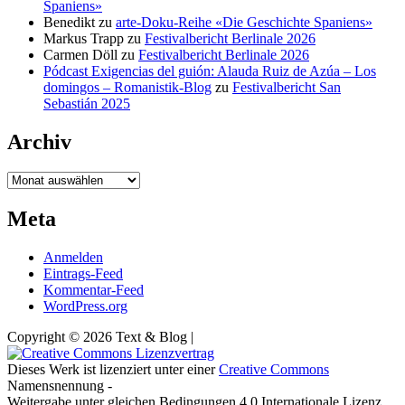
Spaniens»
Benedikt
zu
arte-Doku-Reihe «Die Geschichte Spaniens»
Markus Trapp
zu
Festivalbericht Berlinale 2026
Carmen Döll
zu
Festivalbericht Berlinale 2026
Pódcast Exigencias del guión: Alauda Ruiz de Azúa – Los
domingos – Romanistik-Blog
zu
Festivalbericht San
Sebastián 2025
Archiv
Archiv
Meta
Anmelden
Eintrags-Feed
Kommentar-Feed
WordPress.org
Copyright © 2026 Text & Blog |
Dieses Werk ist lizenziert unter einer
Creative Commons
Namensnennung -
Weitergabe unter gleichen Bedingungen 4.0 Internationale Lizenz.