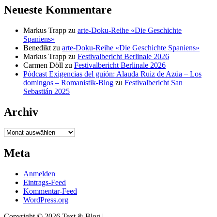
Neueste Kommentare
Markus Trapp
zu
arte-Doku-Reihe «Die Geschichte
Spaniens»
Benedikt
zu
arte-Doku-Reihe «Die Geschichte Spaniens»
Markus Trapp
zu
Festivalbericht Berlinale 2026
Carmen Döll
zu
Festivalbericht Berlinale 2026
Pódcast Exigencias del guión: Alauda Ruiz de Azúa – Los
domingos – Romanistik-Blog
zu
Festivalbericht San
Sebastián 2025
Archiv
Archiv
Meta
Anmelden
Eintrags-Feed
Kommentar-Feed
WordPress.org
Copyright © 2026 Text & Blog |