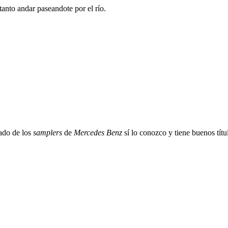
anto andar paseandote por el río.
ado de los
samplers
de
Mercedes Benz
sí lo conozco y tiene buenos títu