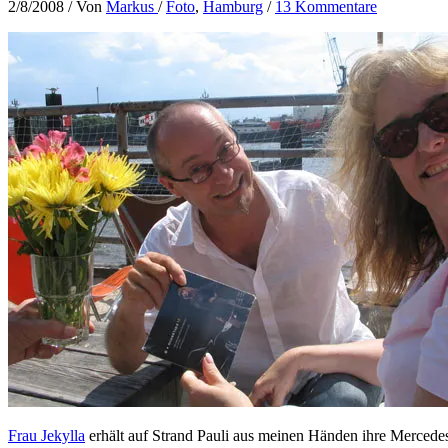
2/8/2008
/ Von
Markus
/
Foto
,
Hamburg
/
13 Kommentare
Frau Jekylla
erhält auf Strand Pauli aus meinen Händen ihre Merce