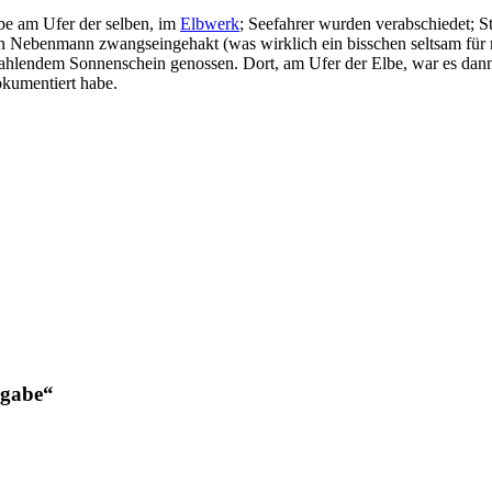
lbe am Ufer der selben, im
Elbwerk
; Seefahrer wurden verabschiedet; S
 Nebenmann zwangseingehakt (was wirklich ein bisschen seltsam für mi
hlendem Sonnenschein genossen. Dort, am Ufer der Elbe, war es dann
kumentiert habe.
rgabe“