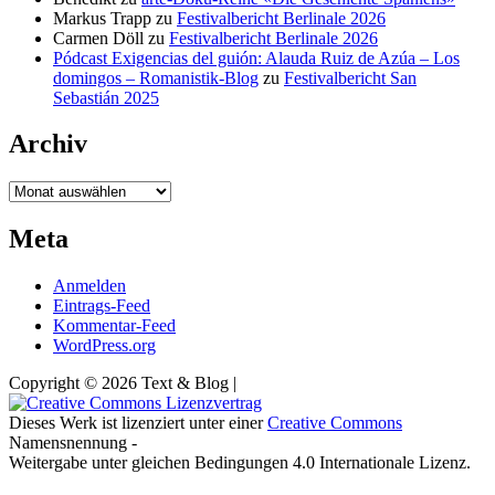
Markus Trapp
zu
Festivalbericht Berlinale 2026
Carmen Döll
zu
Festivalbericht Berlinale 2026
Pódcast Exigencias del guión: Alauda Ruiz de Azúa – Los
domingos – Romanistik-Blog
zu
Festivalbericht San
Sebastián 2025
Archiv
Archiv
Meta
Anmelden
Eintrags-Feed
Kommentar-Feed
WordPress.org
Copyright © 2026 Text & Blog |
Dieses Werk ist lizenziert unter einer
Creative Commons
Namensnennung -
Weitergabe unter gleichen Bedingungen 4.0 Internationale Lizenz.