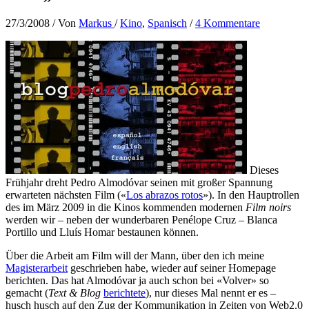
27/3/2008
/ Von
Markus
/
Kino
,
Spanisch
/
4 Kommentare
Dieses
Frühjahr dreht Pedro Almodóvar seinen mit großer Spannung
erwarteten nächsten Film («
Los abrazos rotos
»). In den Hauptrollen
des im März 2009 in die Kinos kommenden modernen
Film noirs
werden wir – neben der wunderbaren Penélope Cruz – Blanca
Portillo und Lluís Homar bestaunen können.
Über die Arbeit am Film will der Mann, über den ich meine
Magisterarbeit
geschrieben habe, wieder auf seiner Homepage
berichten. Das hat Almodóvar ja auch schon bei «Volver» so
gemacht (
Text & Blog
berichtete
), nur dieses Mal nennt er es –
husch husch auf den Zug der Kommunikation in Zeiten von Web2.0