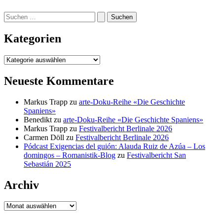
Suchen
nach:
Kategorien
Kategorien
Neueste Kommentare
Markus Trapp
zu
arte-Doku-Reihe «Die Geschichte
Spaniens»
Benedikt
zu
arte-Doku-Reihe «Die Geschichte Spaniens»
Markus Trapp
zu
Festivalbericht Berlinale 2026
Carmen Döll
zu
Festivalbericht Berlinale 2026
Pódcast Exigencias del guión: Alauda Ruiz de Azúa – Los
domingos – Romanistik-Blog
zu
Festivalbericht San
Sebastián 2025
Archiv
Archiv