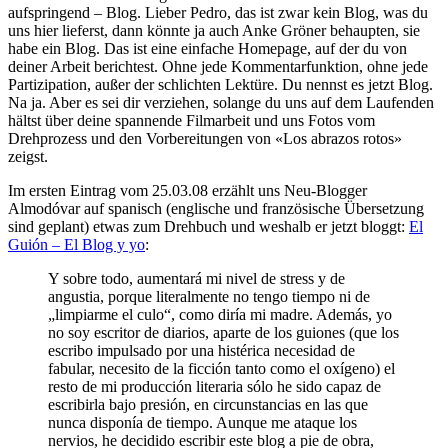
aufspringend – Blog. Lieber Pedro, das ist zwar kein Blog, was du
uns hier lieferst, dann könnte ja auch Anke Gröner behaupten, sie
habe ein Blog. Das ist eine einfache Homepage, auf der du von
deiner Arbeit berichtest. Ohne jede Kommentarfunktion, ohne jede
Partizipation, außer der schlichten Lektüre. Du nennst es jetzt Blog.
Na ja. Aber es sei dir verziehen, solange du uns auf dem Laufenden
hältst über deine spannende Filmarbeit und uns Fotos vom
Drehprozess und den Vorbereitungen von «Los abrazos rotos»
zeigst.
Im ersten Eintrag vom 25.03.08 erzählt uns Neu-Blogger
Almodóvar auf spanisch (englische und französische Übersetzung
sind geplant) etwas zum Drehbuch und weshalb er jetzt bloggt:
El
Guión – El Blog y yo
:
Y sobre todo, aumentará mi nivel de stress y de
angustia, porque literalmente no tengo tiempo ni de
„limpiarme el culo“, como diría mi madre. Además, yo
no soy escritor de diarios, aparte de los guiones (que los
escribo impulsado por una histérica necesidad de
fabular, necesito de la ficción tanto como el oxígeno) el
resto de mi producción literaria sólo he sido capaz de
escribirla bajo presión, en circunstancias en las que
nunca disponía de tiempo. Aunque me ataque los
nervios, he decidido escribir este blog a pie de obra,