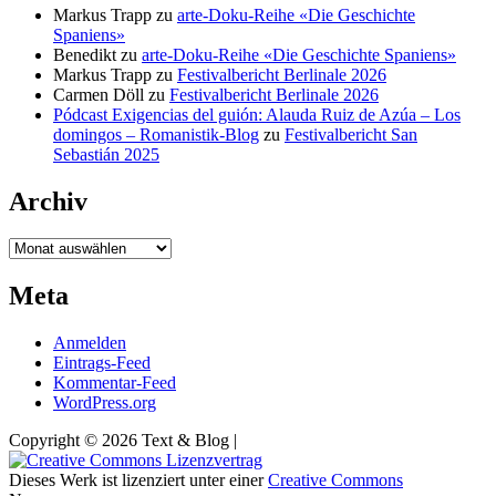
Markus Trapp
zu
arte-Doku-Reihe «Die Geschichte
Spaniens»
Benedikt
zu
arte-Doku-Reihe «Die Geschichte Spaniens»
Markus Trapp
zu
Festivalbericht Berlinale 2026
Carmen Döll
zu
Festivalbericht Berlinale 2026
Pódcast Exigencias del guión: Alauda Ruiz de Azúa – Los
domingos – Romanistik-Blog
zu
Festivalbericht San
Sebastián 2025
Archiv
Archiv
Meta
Anmelden
Eintrags-Feed
Kommentar-Feed
WordPress.org
Copyright © 2026 Text & Blog |
Dieses Werk ist lizenziert unter einer
Creative Commons