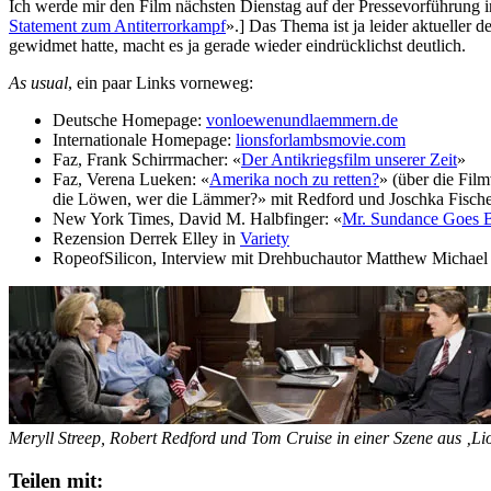
Ich werde mir den Film nächsten Dienstag auf der Pressevorführung i
Statement zum Antiterrorkampf
».] Das Thema ist ja leider aktueller 
gewidmet hatte, macht es ja gerade wieder eindrücklichst deutlich.
As usual
, ein paar Links vorneweg:
Deutsche Homepage:
vonloewenundlaemmern.de
Internationale Homepage:
lionsforlambsmovie.com
Faz, Frank Schirrmacher: «
Der Antikriegsfilm unserer Zeit
»
Faz, Verena Lueken: «
Amerika noch zu retten?
» (über die Fil
die Löwen, wer die Lämmer?» mit Redford und Joschka Fische
New York Times, David M. Halbfinger: «
Mr. Sundance Goes B
Rezension Derrek Elley in
Variety
RopeofSilicon, Interview mit Drehbuchautor Matthew Michael
Meryll Streep, Robert Redford und Tom Cruise in einer Szene aus ‚Li
Teilen mit: