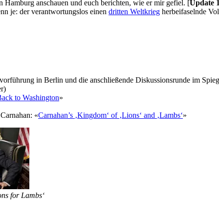
n Hamburg anschauen und euch berichten, wie er mir gefiel. [
Update 1
denn je: der verantwortungslos einen
dritten Weltkrieg
herbeifaselnde Vol
mvorführung in Berlin und die anschließende Diskussionsrunde im Spie
r)
ack to Washington
»
 Carnahan: «
Carnahan’s ‚Kingdom‘ of ‚Lions‘ and ‚Lambs‘
»
ons for Lambs‘