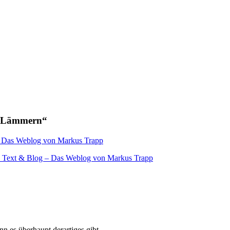
d Lämmern“
g – Das Weblog von Markus Trapp
 » Text & Blog – Das Weblog von Markus Trapp
nn es überhaupt derartiges gibt.