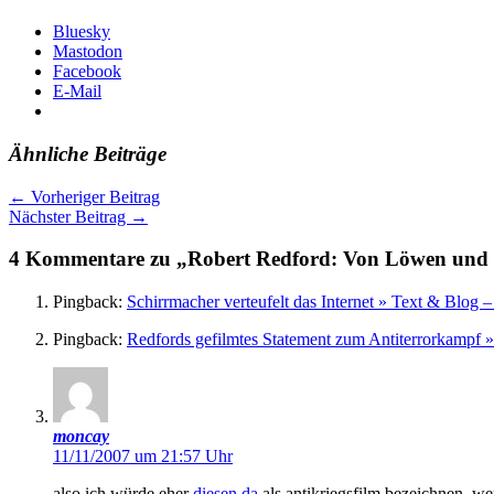
Bluesky
Mastodon
Facebook
E-Mail
Ähnliche Beiträge
←
Vorheriger Beitrag
Nächster Beitrag
→
4 Kommentare zu „Robert Redford: Von Löwen un
Pingback:
Schirrmacher verteufelt das Internet » Text & Blo
Pingback:
Redfords gefilmtes Statement zum Antiterrorkampf
moncay
11/11/2007 um 21:57 Uhr
also ich würde eher
diesen da
als antikriegsfilm bezeichnen, we