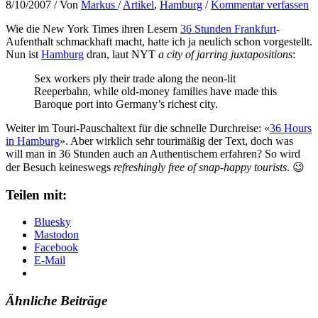
8/10/2007
/ Von
Markus
/
Artikel
,
Hamburg
/
Kommentar verfassen
Wie die New York Times ihren Lesern
36 Stunden Frankfurt
-
Aufenthalt schmackhaft macht, hatte ich ja neulich schon vorgestellt.
Nun ist
Hamburg
dran, laut NYT
a city of jarring juxtapositions
:
Sex workers ply their trade along the neon-lit
Reeperbahn, while old-money families have made this
Baroque port into Germany’s richest city.
Weiter im Touri-Pauschaltext für die schnelle Durchreise: «
36 Hours
in Hamburg
». Aber wirklich sehr tourimäßig der Text, doch was
will man in 36 Stunden auch an Authentischem erfahren? So wird
der Besuch keineswegs
refreshingly free of snap-happy tourists
. 😉
Teilen mit:
Bluesky
Mastodon
Facebook
E-Mail
Ähnliche Beiträge