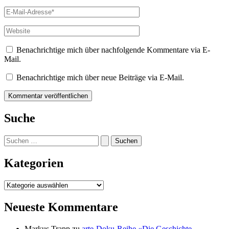
E-
Mail-
Adresse*
Website
Benachrichtige mich über nachfolgende Kommentare via E-
Mail.
Benachrichtige mich über neue Beiträge via E-Mail.
Suche
Suchen
nach:
Kategorien
Kategorien
Neueste Kommentare
Markus Trapp
zu
arte-Doku-Reihe «Die Geschichte