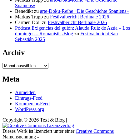
Spaniens»
Benedikt
zu
arte-Doku-Reihe «Die Geschichte Spaniens»
Markus Trapp
zu
Festivalbericht Berlinale 2026
Carmen Döll
zu
Festivalbericht Berlinale 2026
Pódcast Exigencias del guión: Alauda Ruiz de Azúa – Los
domingos – Romanistik-Blog
zu
Festivalbericht San
Sebastián 2025
Archiv
Archiv
Meta
Anmelden
Eintrags-Feed
Kommentar-Feed
WordPress.org
Copyright © 2026 Text & Blog |
Dieses Werk ist lizenziert unter einer
Creative Commons
Namensnennung -