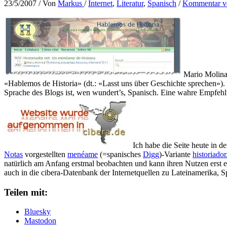
23/5/2007
/ Von
Markus
/
Internet
,
Literatur
,
Spanisch
/
Kommentar ve
Mario Molina 
«Hablemos de Historia» (dt.: «Lasst uns über Geschichte sprechen»). 
Sprache des Blogs ist, wen wundert’s, Spanisch. Eine wahre Empfehlu
Ich habe die Seite heute in 
Notas
vorgestellten
menéame
(=spanisches
Digg
)-Variante
historiador
natürlich am Anfang erstmal beobachten und kann ihren Nutzen erst e
auch in die cibera-Datenbank der Internetquellen zu Lateinamerika, 
Teilen mit:
Bluesky
Mastodon