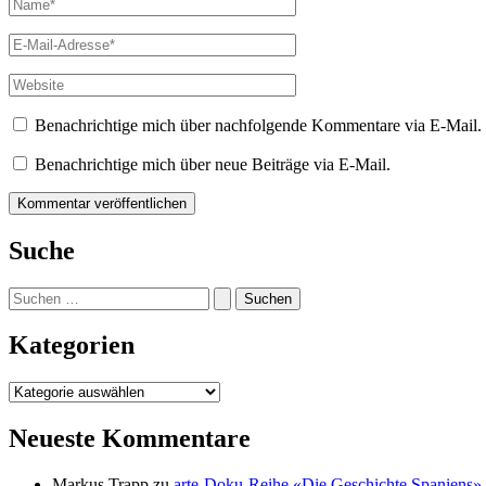
Name*
E-
Mail-
Adresse*
Website
Benachrichtige mich über nachfolgende Kommentare via E-Mail.
Benachrichtige mich über neue Beiträge via E-Mail.
Suche
Suchen
nach:
Kategorien
Kategorien
Neueste Kommentare
Markus Trapp
zu
arte-Doku-Reihe «Die Geschichte Spaniens»