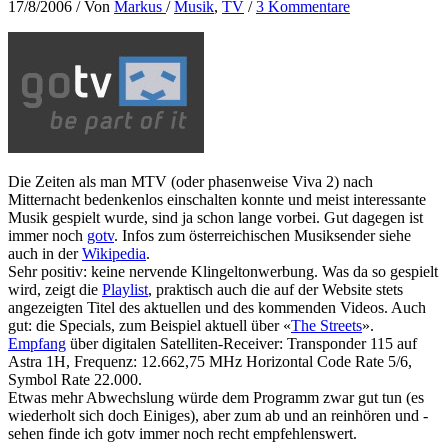
17/8/2006
/ Von
Markus
/
Musik
,
TV
/
3 Kommentare
Die Zeiten als man MTV (oder phasenweise Viva 2) nach
Mitternacht bedenkenlos einschalten konnte und meist interessante
Musik gespielt wurde, sind ja schon lange vorbei. Gut dagegen ist
immer noch
gotv
. Infos zum österreichischen Musiksender siehe
auch in der
Wikipedia
.
Sehr positiv: keine nervende Klingeltonwerbung. Was da so gespielt
wird, zeigt die
Playlist
, praktisch auch die auf der Website stets
angezeigten Titel des aktuellen und des kommenden Videos. Auch
gut: die Specials, zum Beispiel aktuell über «
The Streets
».
Empfang
über digitalen Satelliten-Receiver: Transponder 115 auf
Astra 1H, Frequenz: 12.662,75 MHz Horizontal Code Rate 5/6,
Symbol Rate 22.000.
Etwas mehr Abwechslung würde dem Programm zwar gut tun (es
wiederholt sich doch Einiges), aber zum ab und an reinhören und -
sehen finde ich gotv immer noch recht empfehlenswert.