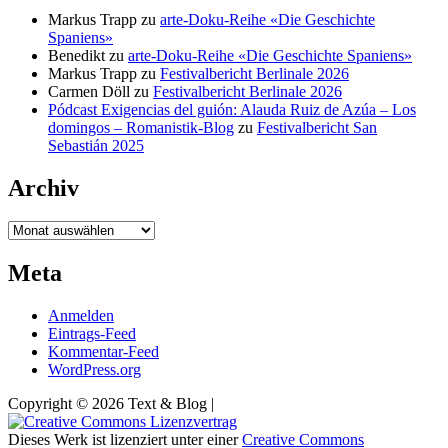
Markus Trapp
zu
arte-Doku-Reihe «Die Geschichte
Spaniens»
Benedikt
zu
arte-Doku-Reihe «Die Geschichte Spaniens»
Markus Trapp
zu
Festivalbericht Berlinale 2026
Carmen Döll
zu
Festivalbericht Berlinale 2026
Pódcast Exigencias del guión: Alauda Ruiz de Azúa – Los
domingos – Romanistik-Blog
zu
Festivalbericht San
Sebastián 2025
Archiv
Archiv
Meta
Anmelden
Eintrags-Feed
Kommentar-Feed
WordPress.org
Copyright © 2026 Text & Blog |
Dieses Werk ist lizenziert unter einer
Creative Commons