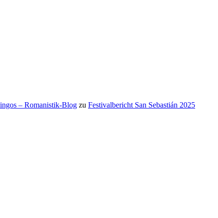
mingos – Romanistik-Blog
zu
Festivalbericht San Sebastián 2025