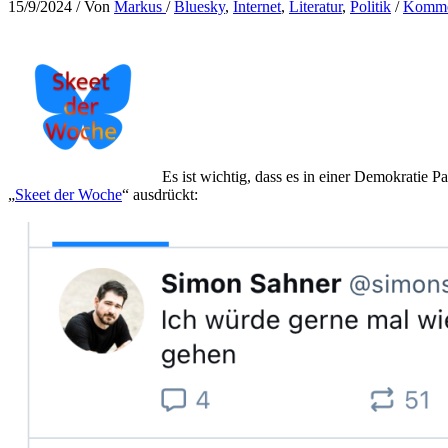
15/9/2024
/ Von
Markus
/
Bluesky
,
Internet
,
Literatur
,
Politik
/
Kommen
Es ist wichtig, dass es in einer Demokratie 
„
Skeet der Woche
“ ausdrückt: