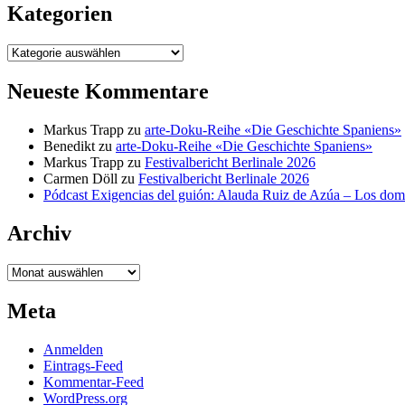
Kategorien
Kategorien
Neueste Kommentare
Markus Trapp
zu
arte-Doku-Reihe «Die Geschichte Spaniens»
Benedikt
zu
arte-Doku-Reihe «Die Geschichte Spaniens»
Markus Trapp
zu
Festivalbericht Berlinale 2026
Carmen Döll
zu
Festivalbericht Berlinale 2026
Pódcast Exigencias del guión: Alauda Ruiz de Azúa – Los do
Archiv
Archiv
Meta
Anmelden
Eintrags-Feed
Kommentar-Feed
WordPress.org