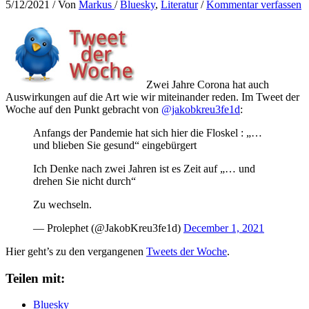
5/12/2021
/ Von
Markus
/
Bluesky
,
Literatur
/
Kommentar verfassen
Zwei Jahre Corona hat auch
Auswirkungen auf die Art wie wir miteinander reden. Im Tweet der
Woche auf den Punkt gebracht von
@jakobkreu3fe1d
:
Anfangs der Pandemie hat sich hier die Floskel : „…
und blieben Sie gesund“ eingebürgert
Ich Denke nach zwei Jahren ist es Zeit auf „… und
drehen Sie nicht durch“
Zu wechseln.
— Prolephet (@JakobKreu3fe1d)
December 1, 2021
Hier geht’s zu den vergangenen
Tweets der Woche
.
Teilen mit:
Bluesky