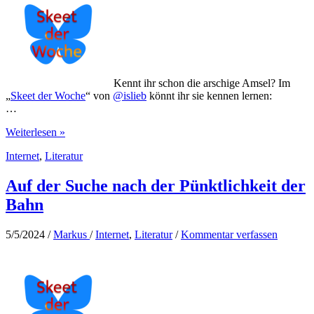
Kennt ihr schon die arschige Amsel? Im
„
Skeet der Woche
“ von
@islieb
könnt ihr sie kennen lernen:
…
Die
Weiterlesen »
arschige
Internet
,
Literatur
Amsel
Auf der Suche nach der Pünktlichkeit der
Bahn
5/5/2024
/
Markus
/
Internet
,
Literatur
/
Kommentar verfassen