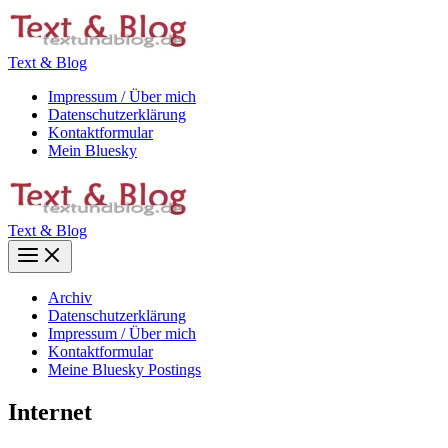
Zum
Inhalt
springen
Text & Blog
Impressum / Über mich
Datenschutzerklärung
Kontaktformular
Mein Bluesky
Text & Blog
Main
Menu
Archiv
Datenschutzerklärung
Impressum / Über mich
Kontaktformular
Meine Bluesky Postings
Internet