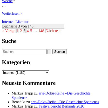
Woche
“:
…
Glücksbringer
Weiterlesen »
Internet
,
Literatur
Buchseite 3 von 148
« Vorige
1
2
3
4
5
…
148
Nächste »
Suche
Suchen
nach:
Kategorien
Kategorien
Neueste Kommentare
Markus Trapp
zu
arte-Doku-Reihe «Die Geschichte
Spaniens»
Benedikt
zu
arte-Doku-Reihe «Die Geschichte Spaniens»
Markus Trapp
zu
Festivalbericht Berlinale 2026