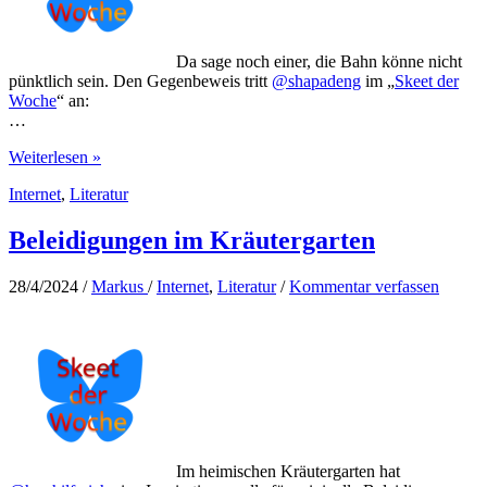
Da sage noch einer, die Bahn könne nicht
pünktlich sein. Den Gegenbeweis tritt
@shapadeng
im „
Skeet der
Woche
“ an:
…
Auf
Weiterlesen »
der
Internet
,
Literatur
Suche
nach
der
Beleidigungen im Kräutergarten
Pünktlichkeit
der
28/4/2024
/
Markus
/
Internet
,
Literatur
/
Kommentar verfassen
Bahn
Im heimischen Kräutergarten hat