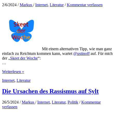
2/6/2024
/
Markus
/
Internet
,
Literatur
/
Kommentar verfassen
Mit einem alternativen Tipp, wie man ganz
einfach zu Reichtum kommen kann, wartet
@ustinoff
auf. Für mich
der „
Skeet der Woche
“:
…
Einfach
Weiterlesen »
reich
Internet
,
Literatur
werden
Die Ursachen des Rassismus auf Sylt
26/5/2024
/
Markus
/
Internet
,
Literatur
,
Politik
/
Kommentar
verfassen