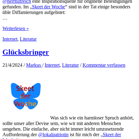
@herrhilfreich
eine Inspirationsquelle für originelle Beleidigungen
gefunden. Im „
Skeet der Woche
“ sind in der Tat einige besonders
üble Diffamierungen aufgelistet:
…
Beleidigungen
Weiterlesen »
im
Internet
,
Literatur
Kräutergarten
Glücksbringer
21/4/2024
/
Markus
/
Internet
,
Literatur
/
Kommentar verfassen
Was sich wie ein harmloser Spruch anhört,
sollte unser aller Devise sein, wie wir mit anderen Menschen
umgehen. Die einfache, aber nicht immer leicht umzusetzende
Aufforderung der
@lokalpatriotin
ist für mich der „
Skeet der