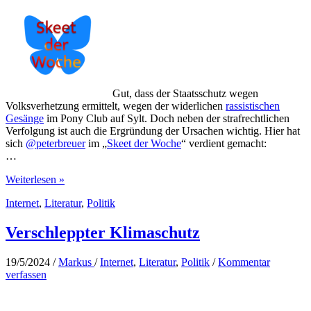
Gut, dass der Staatsschutz wegen
Volksverhetzung ermittelt, wegen der widerlichen
rassistischen
Gesänge
im Pony Club auf Sylt. Doch neben der strafrechtlichen
Verfolgung ist auch die Ergründung der Ursachen wichtig. Hier hat
sich
@peterbreuer
im „
Skeet der Woche
“ verdient gemacht:
…
Die
Weiterlesen »
Ursachen
Internet
,
Literatur
,
Politik
des
Rassismus
auf
Verschleppter Klimaschutz
Sylt
19/5/2024
/
Markus
/
Internet
,
Literatur
,
Politik
/
Kommentar
verfassen