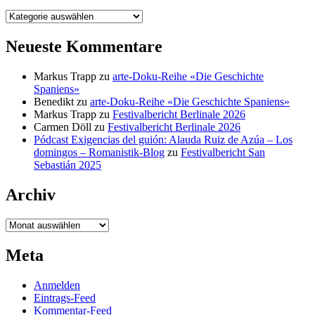
Kategorien
Neueste Kommentare
Markus Trapp
zu
arte-Doku-Reihe «Die Geschichte
Spaniens»
Benedikt
zu
arte-Doku-Reihe «Die Geschichte Spaniens»
Markus Trapp
zu
Festivalbericht Berlinale 2026
Carmen Döll
zu
Festivalbericht Berlinale 2026
Pódcast Exigencias del guión: Alauda Ruiz de Azúa – Los
domingos – Romanistik-Blog
zu
Festivalbericht San
Sebastián 2025
Archiv
Archiv
Meta
Anmelden
Eintrags-Feed
Kommentar-Feed