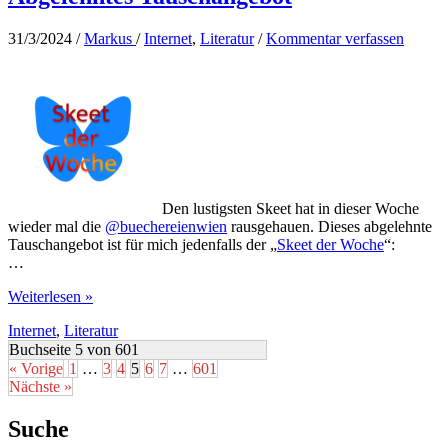
IT-
Katastrophe
31/3/2024
/
Markus
/
Internet
,
Literatur
/
Kommentar verfassen
Den lustigsten Skeet hat in dieser Woche
wieder mal die
@buechereienwien
rausgehauen. Dieses abgelehnte
Tauschangebot ist für mich jedenfalls der „
Skeet der Woche
“:
…
Abgelehntes
Weiterlesen »
Tauschangebot
Internet
,
Literatur
Buchseite 5 von 601
« Vorige
1
…
3
4
5
6
7
…
601
Nächste »
Suche