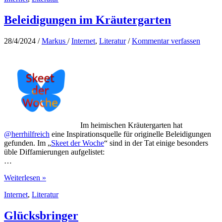
nach
der
Beleidigungen im Kräutergarten
Pünktlichkeit
der
28/4/2024
/
Markus
/
Internet
,
Literatur
/
Kommentar verfassen
Bahn
Im heimischen Kräutergarten hat
@herrhilfreich
eine Inspirationsquelle für originelle Beleidigungen
gefunden. Im „
Skeet der Woche
“ sind in der Tat einige besonders
üble Diffamierungen aufgelistet:
…
Beleidigungen
Weiterlesen »
im
Internet
,
Literatur
Kräutergarten
Glücksbringer