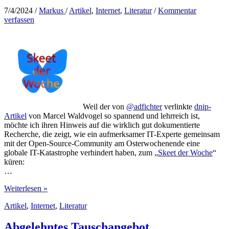
7/4/2024
/
Markus
/
Artikel
,
Internet
,
Literatur
/
Kommentar
verfassen
Weil der von
@adfichter
verlinkte
dnip-
Artikel
von Marcel Waldvogel so spannend und lehrreich ist,
möchte ich ihren Hinweis auf die wirklich gut dokumentierte
Recherche, die zeigt, wie ein aufmerksamer IT-Experte gemeinsam
mit der Open-Source-Community am Osterwochenende eine
globale IT-Katastrophe verhindert haben, zum „
Skeet der Woche
“
küren:
…
Spannender
Weiterlesen »
Artikel
Artikel
,
Internet
,
Literatur
zu
einer
verhinderten
Abgelehntes Tauschangebot