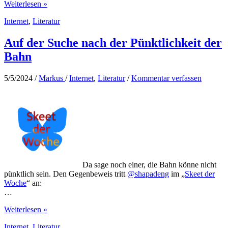
Die
Weiterlesen »
arschige
Internet
,
Literatur
Amsel
Auf der Suche nach der Pünktlichkeit der
Bahn
5/5/2024
/
Markus
/
Internet
,
Literatur
/
Kommentar verfassen
Da sage noch einer, die Bahn könne nicht
pünktlich sein. Den Gegenbeweis tritt
@shapadeng
im „
Skeet der
Woche
“ an:
…
Auf
Weiterlesen »
der
Internet
,
Literatur
Suche