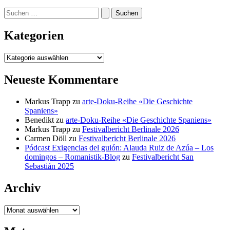
Suchen
nach:
Kategorien
Kategorien
Neueste Kommentare
Markus Trapp
zu
arte-Doku-Reihe «Die Geschichte
Spaniens»
Benedikt
zu
arte-Doku-Reihe «Die Geschichte Spaniens»
Markus Trapp
zu
Festivalbericht Berlinale 2026
Carmen Döll
zu
Festivalbericht Berlinale 2026
Pódcast Exigencias del guión: Alauda Ruiz de Azúa – Los
domingos – Romanistik-Blog
zu
Festivalbericht San
Sebastián 2025
Archiv
Archiv