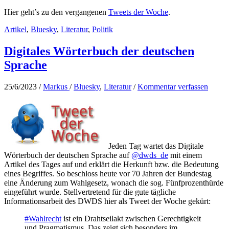
Hier geht’s zu den vergangenen
Tweets der Woche
.
Artikel
,
Bluesky
,
Literatur
,
Politik
Digitales Wörterbuch der deutschen
Sprache
25/6/2023
/
Markus
/
Bluesky
,
Literatur
/
Kommentar verfassen
Jeden Tag wartet das Digitale
Wörterbuch der deutschen Sprache auf
@dwds_de
mit einem
Artikel des Tages auf und erklärt die Herkunft bzw. die Bedeutung
eines Begriffes. So beschloss heute vor 70 Jahren der Bundestag
eine Änderung zum Wahlgesetz, wonach die sog. Fünfprozenthürde
eingeführt wurde. Stellvertretend für die gute tägliche
Informationsarbeit des DWDS hier als Tweet der Woche gekürt:
#Wahlrecht
ist ein Drahtseilakt zwischen Gerechtigkeit
und Pragmatismus. Das zeigt sich besonders im