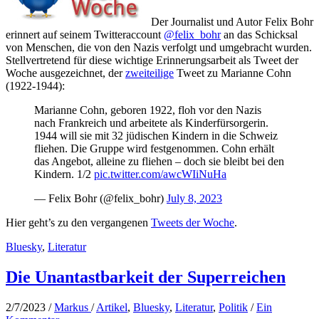
Der Journalist und Autor Felix Bohr
erinnert auf seinem Twitteraccount
@felix_bohr
an das Schicksal
von Menschen, die von den Nazis verfolgt und umgebracht wurden.
Stellvertretend für diese wichtige Erinnerungsarbeit als Tweet der
Woche ausgezeichnet, der
zweiteilige
Tweet zu Marianne Cohn
(1922-1944):
Marianne Cohn, geboren 1922, floh vor den Nazis
nach Frankreich und arbeitete als Kinderfürsorgerin.
1944 will sie mit 32 jüdischen Kindern in die Schweiz
fliehen. Die Gruppe wird festgenommen. Cohn erhält
das Angebot, alleine zu fliehen – doch sie bleibt bei den
Kindern. 1/2
pic.twitter.com/awcWIiNuHa
— Felix Bohr (@felix_bohr)
July 8, 2023
Hier geht’s zu den vergangenen
Tweets der Woche
.
Bluesky
,
Literatur
Die Unantastbarkeit der Superreichen
2/7/2023
/
Markus
/
Artikel
,
Bluesky
,
Literatur
,
Politik
/
Ein