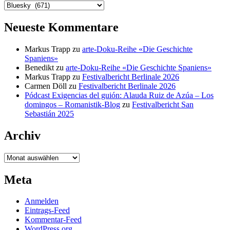
Kategorien
Neueste Kommentare
Markus Trapp
zu
arte-Doku-Reihe «Die Geschichte
Spaniens»
Benedikt
zu
arte-Doku-Reihe «Die Geschichte Spaniens»
Markus Trapp
zu
Festivalbericht Berlinale 2026
Carmen Döll
zu
Festivalbericht Berlinale 2026
Pódcast Exigencias del guión: Alauda Ruiz de Azúa – Los
domingos – Romanistik-Blog
zu
Festivalbericht San
Sebastián 2025
Archiv
Archiv
Meta
Anmelden
Eintrags-Feed
Kommentar-Feed
WordPress.org