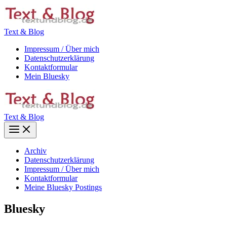
Zum
Inhalt
springen
Text & Blog
Impressum / Über mich
Datenschutzerklärung
Kontaktformular
Mein Bluesky
Text & Blog
Main
Menu
Archiv
Datenschutzerklärung
Impressum / Über mich
Kontaktformular
Meine Bluesky Postings
Bluesky