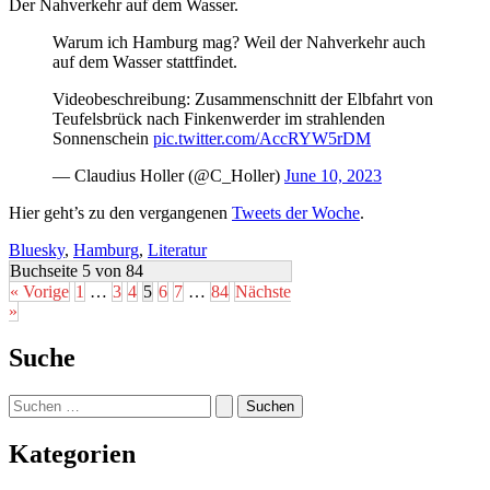
Der Nahverkehr auf dem Wasser.
Warum ich Hamburg mag? Weil der Nahverkehr auch
auf dem Wasser stattfindet.
Videobeschreibung: Zusammenschnitt der Elbfahrt von
Teufelsbrück nach Finkenwerder im strahlenden
Sonnenschein
pic.twitter.com/AccRYW5rDM
— Claudius Holler (@C_Holler)
June 10, 2023
Hier geht’s zu den vergangenen
Tweets der Woche
.
Bluesky
,
Hamburg
,
Literatur
Buchseite 5 von 84
« Vorige
1
…
3
4
5
6
7
…
84
Nächste
»
Suche
Suchen
nach:
Kategorien