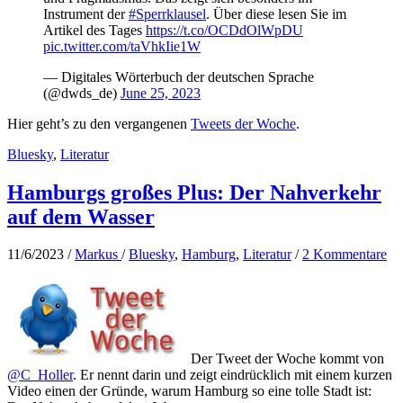
Instrument der
#Sperrklausel
. Über diese lesen Sie im
Artikel des Tages
https://t.co/OCDdOlWpDU
pic.twitter.com/taVhkIie1W
— Digitales Wörterbuch der deutschen Sprache
(@dwds_de)
June 25, 2023
Hier geht’s zu den vergangenen
Tweets der Woche
.
Bluesky
,
Literatur
Hamburgs großes Plus: Der Nahverkehr
auf dem Wasser
11/6/2023
/
Markus
/
Bluesky
,
Hamburg
,
Literatur
/
2 Kommentare
Der Tweet der Woche kommt von
@C_Holler
. Er nennt darin und zeigt eindrücklich mit einem kurzen
Video einen der Gründe, warum Hamburg so eine tolle Stadt ist: