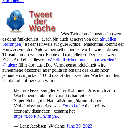
Kommentar
Was Twitter auch ausmacht (wenn
es denn funktioniert, ja, ich bin auch genervt von den
aktuellen
Störungen
), ist der Hinweis auf gute Artikel. Manchmal kommt der
Hinweis von den Autor:innen selbst und es wird – wie in diesem
Thread – noch weiterer Kontext dazu geliefert. Der lesenswerte
ZEIT-Artikel ist dieser: „
Wie die Reichen unantastbar wurden
“.
@jalenz
führt dort aus „Die Vermögensungleichheit wird
zunehmend obszöner, aber politisch scheint das kaum noch
jemanden zu jucken.“ Und das ist der Tweet der Woche, mit dem
ich darauf aufmerksam wurde:
kleiner klassenkämpferischer Kolumnen-Ausbruch zum
Wochenende: über die Unantastbarkeit der
Superreichen, die Naturalisierung ökonomischer
Verhältnisse und das, was
@maxkrahe
die "polity-
economy distinction" genannt hat.
https://t.co/PRCn7sngnA
— Lenz Jacobsen (@jalenz)
June 30, 2023