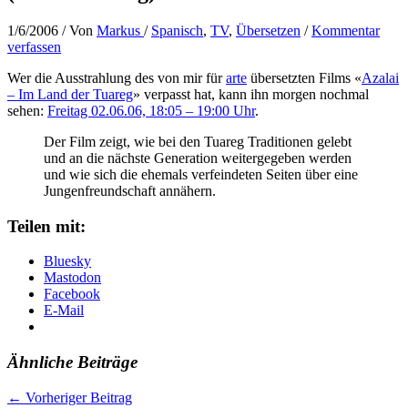
1/6/2006
/ Von
Markus
/
Spanisch
,
TV
,
Übersetzen
/
Kommentar
verfassen
Wer die Ausstrahlung des von mir für
arte
übersetzten Films «
Azalai
– Im Land der Tuareg
» verpasst hat, kann ihn morgen nochmal
sehen:
Freitag 02.06.06, 18:05 – 19:00 Uhr
.
Der Film zeigt, wie bei den Tuareg Traditionen gelebt
und an die nächste Generation weitergegeben werden
und wie sich die ehemals verfeindeten Seiten über eine
Jungenfreundschaft annähern.
Teilen mit:
Bluesky
Mastodon
Facebook
E-Mail
Ähnliche Beiträge
←
Vorheriger Beitrag