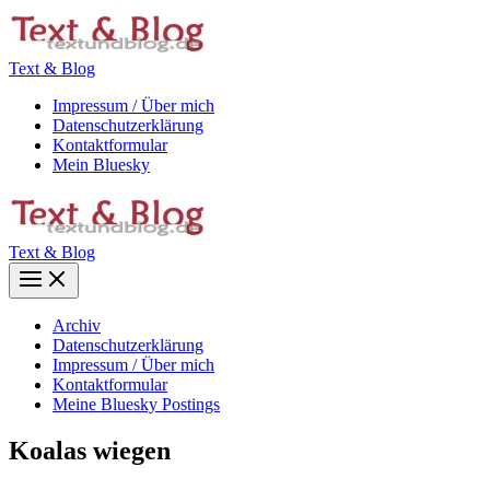
Zum
Inhalt
springen
Text & Blog
Impressum / Über mich
Datenschutzerklärung
Kontaktformular
Mein Bluesky
Text & Blog
Main
Menu
Archiv
Datenschutzerklärung
Impressum / Über mich
Kontaktformular
Meine Bluesky Postings
Koalas wiegen