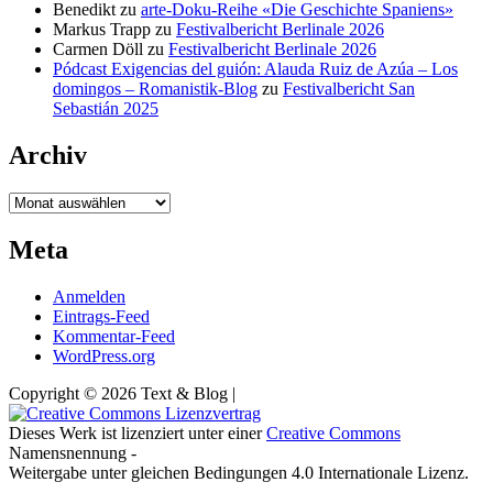
Benedikt
zu
arte-Doku-Reihe «Die Geschichte Spaniens»
Markus Trapp
zu
Festivalbericht Berlinale 2026
Carmen Döll
zu
Festivalbericht Berlinale 2026
Pódcast Exigencias del guión: Alauda Ruiz de Azúa – Los
domingos – Romanistik-Blog
zu
Festivalbericht San
Sebastián 2025
Archiv
Archiv
Meta
Anmelden
Eintrags-Feed
Kommentar-Feed
WordPress.org
Copyright © 2026 Text & Blog |
Dieses Werk ist lizenziert unter einer
Creative Commons
Namensnennung -
Weitergabe unter gleichen Bedingungen 4.0 Internationale Lizenz.