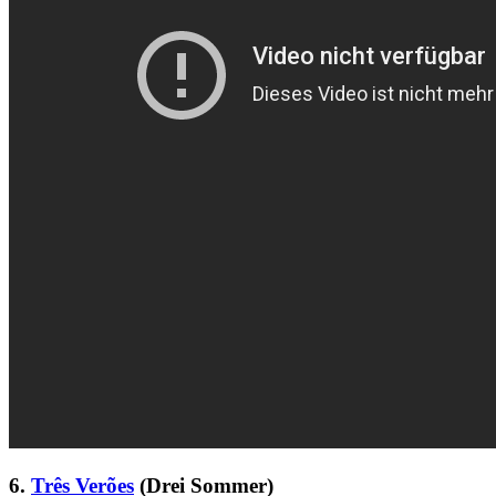
6.
Três Verões
(Drei Sommer)