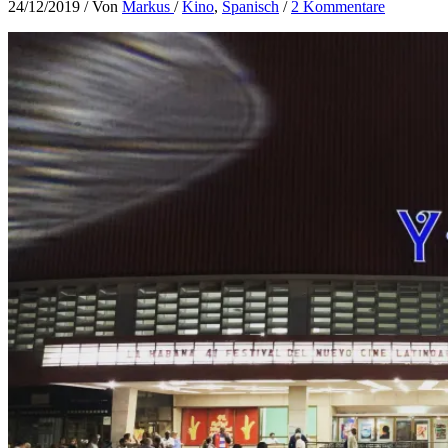
24/12/2019
/ Von
Markus
/
Kino
,
Spanisch
/
2 Kommentare