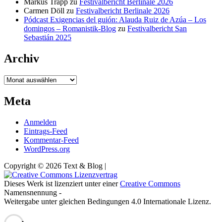
Markus Trapp
zu
Festivalbericht Berlinale 2026
Carmen Döll
zu
Festivalbericht Berlinale 2026
Pódcast Exigencias del guión: Alauda Ruiz de Azúa – Los
domingos – Romanistik-Blog
zu
Festivalbericht San
Sebastián 2025
Archiv
Archiv
Meta
Anmelden
Eintrags-Feed
Kommentar-Feed
WordPress.org
Copyright © 2026 Text & Blog |
Dieses Werk ist lizenziert unter einer
Creative Commons
Namensnennung -
Weitergabe unter gleichen Bedingungen 4.0 Internationale Lizenz.