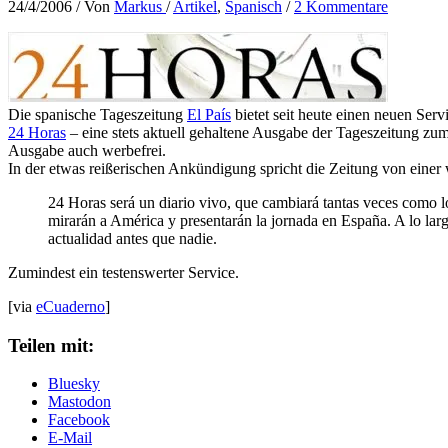
24/4/2006
/ Von
Markus
/
Artikel
,
Spanisch
/
2 Kommentare
Die spanische Tageszeitung
El País
bietet seit heute einen neuen Serv
24 Horas
– eine stets aktuell gehaltene Ausgabe der Tageszeitung z
Ausgabe auch werbefrei.
In der etwas reißerischen Ankündigung spricht die Zeitung von einer 
24 Horas será un diario vivo, que cambiará tantas veces como lo 
mirarán a América y presentarán la jornada en España. A lo largo
actualidad antes que nadie.
Zumindest ein testenswerter Service.
[via
eCuaderno
]
Teilen mit:
Bluesky
Mastodon
Facebook
E-Mail