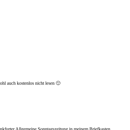
hl auch kostenlos nicht lesen 🙂
ankfurter Allgemeine Sonntagszeitung in meinem Briefkasten.