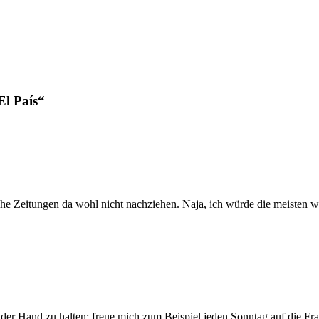
El País“
he Zeitungen da wohl nicht nachziehen. Naja, ich würde die meisten wo
 der Hand zu halten; freue mich zum Beispiel jeden Sonntag auf die Fr