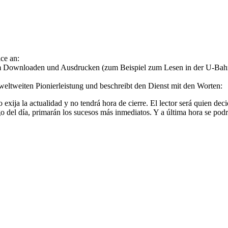
ice an:
um Downloaden und Ausdrucken (zum Beispiel zum Lesen in der U-Bahn).
weltweiten Pionierleistung und beschreibt den Dienst mit den Worten:
exija la actualidad y no tendrá hora de cierre. El lector será quien dec
 del día, primarán los sucesos más inmediatos. Y a última hora se podrán