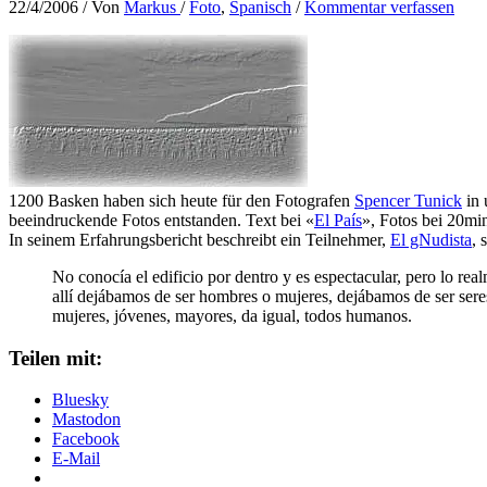
22/4/2006
/ Von
Markus
/
Foto
,
Spanisch
/
Kommentar verfassen
1200 Basken haben sich heute für den Fotografen
Spencer Tunick
in 
beeindruckende Fotos entstanden. Text bei «
El País
», Fotos bei 20min
In seinem Erfahrungsbericht beschreibt ein Teilnehmer,
El gNudista
, 
No conocía el edificio por dentro y es espectacular, pero lo rea
allí dejábamos de ser hombres o mujeres, dejábamos de ser seres
mujeres, jóvenes, mayores, da igual, todos humanos.
Teilen mit:
Bluesky
Mastodon
Facebook
E-Mail