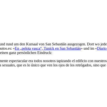
und rund um den Kursaal von San Sebastián ausgezogen. Dort wo jed
utos.es: «
En „pelota vasca“, Tunick en San Sebastián
» und im «
Diario
seinen ganz persönlichen Eindruck:
lmente espectacular era todos nosotros tapizando el edificio con nuestros
 sexuales, que es lo único que ven los ojos de los retrógados, sino qu