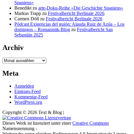
Spaniens»
Benedikt
zu
arte-Doku-Reihe «Die Geschichte Spaniens»
Markus Trapp
zu
Festivalbericht Berlinale 2026
Carmen Döll
zu
Festivalbericht Berlinale 2026
Pódcast Exigencias del guión: Alauda Ruiz de Azúa – Los
domingos – Romanistik-Blog
zu
Festivalbericht San
Sebastián 2025
Archiv
Archiv
Meta
Anmelden
Eintrags-Feed
Kommentar-Feed
WordPress.org
Copyright © 2026 Text & Blog |
Dieses Werk ist lizenziert unter einer
Creative Commons
Namensnennung -
Weitergabe unter gleichen Bedingungen 4.0 Internationale Lizenz.