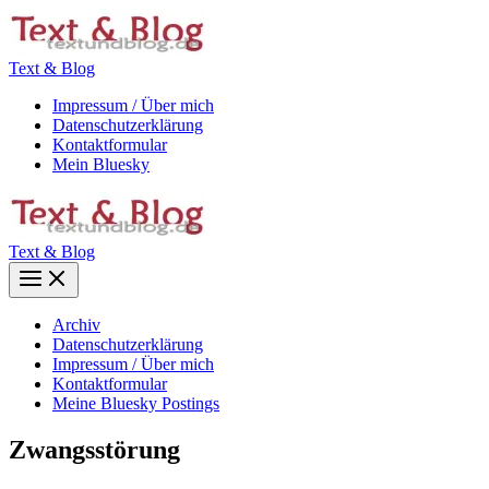
Zum
Inhalt
springen
Text & Blog
Impressum / Über mich
Datenschutzerklärung
Kontaktformular
Mein Bluesky
Text & Blog
Main
Menu
Archiv
Datenschutzerklärung
Impressum / Über mich
Kontaktformular
Meine Bluesky Postings
Zwangsstörung