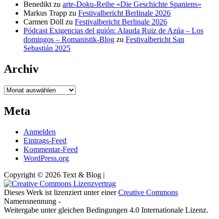
Benedikt
zu
arte-Doku-Reihe «Die Geschichte Spaniens»
Markus Trapp
zu
Festivalbericht Berlinale 2026
Carmen Döll
zu
Festivalbericht Berlinale 2026
Pódcast Exigencias del guión: Alauda Ruiz de Azúa – Los
domingos – Romanistik-Blog
zu
Festivalbericht San
Sebastián 2025
Archiv
Archiv
Meta
Anmelden
Eintrags-Feed
Kommentar-Feed
WordPress.org
Copyright © 2026 Text & Blog |
Dieses Werk ist lizenziert unter einer
Creative Commons
Namensnennung -
Weitergabe unter gleichen Bedingungen 4.0 Internationale Lizenz.