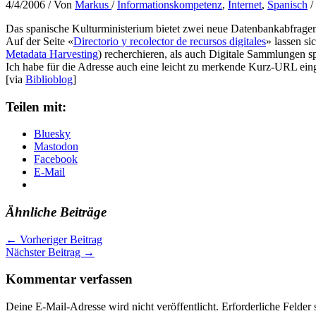
4/4/2006
/ Von
Markus
/
Informationskompetenz
,
Internet
,
Spanisch
/
Das spanische Kulturministerium bietet zwei neue Datenbankabfragen
Auf der Seite «
Directorio y recolector de recursos digitales
» lassen s
Metadata Harvesting
) recherchieren, als auch Digitale Sammlungen sp
Ich habe für die Adresse auch eine leicht zu merkende Kurz-URL eing
[via
Biblioblog
]
Teilen mit:
Bluesky
Mastodon
Facebook
E-Mail
Ähnliche Beiträge
←
Vorheriger Beitrag
Nächster Beitrag
→
Kommentar verfassen
Deine E-Mail-Adresse wird nicht veröffentlicht.
Erforderliche Felder 