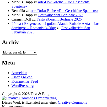
Markus Trapp
zu
arte-Doku-Reihe «Die Geschichte
Spaniens»
Benedikt
zu
arte-Doku-Reihe «Die Geschichte Spaniens»
Markus Trapp
zu
Festivalbericht Berlinale 2026
Carmen Döll
zu
Festivalbericht Berlinale 2026
Pódcast Exigencias del guión: Alauda Ruiz de Azúa – Los
domingos – Romanistik-Blog
zu
Festivalbericht San
Sebastián 2025
Archiv
Archiv
Meta
Anmelden
Eintrags-Feed
Kommentar-Feed
WordPress.org
Copyright © 2026 Text & Blog |
Dieses Werk ist lizenziert unter einer
Creative Commons
Namensnennung -