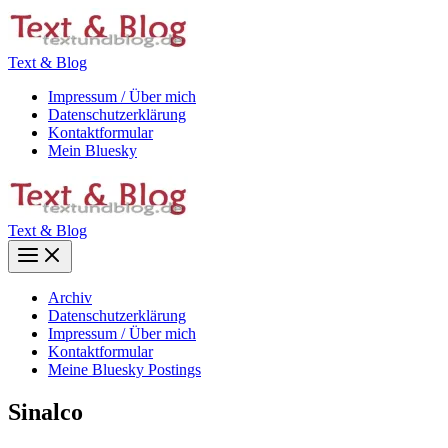
Zum
Inhalt
springen
Text & Blog
Impressum / Über mich
Datenschutzerklärung
Kontaktformular
Mein Bluesky
Text & Blog
Main
Menu
Archiv
Datenschutzerklärung
Impressum / Über mich
Kontaktformular
Meine Bluesky Postings
Sinalco