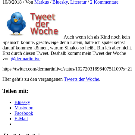
10/8/2018
/ Von
Markus
/
Bluesky
,
Literatur
/
2 Kommentare
Auch wenn ich als Kind noch kein
Spanisch konnte, geschweige denn Latein, hätte ich später selbst
darauf kommen können, warum Sinalco so heißt. Bin ich aber nicht.
Erst durch diesen Tweet. Deshalb kommt mein Tweet der Woche
von
@dermartinlive
:
https://twitter.com/dermartinlive/status/1027203169640751109?s=21
Hier geht’s zu den vergangenen
Tweets der Woche
.
Teilen mit:
Bluesky
Mastodon
Facebook
E-Mail