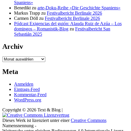
Spaniens»
Benedikt
zu
arte-Doku-Reihe «Die Geschichte Spaniens»
Markus Trapp
zu
Festivalbericht Berlinale 2026
Carmen Döll
zu
Festivalbericht Berlinale 2026
Pódcast Exigencias del guión: Alauda Ruiz de Azúa – Los
domingos – Romanistik-Blog
zu
Festivalbericht San
Sebastián 2025
Archiv
Archiv
Meta
Anmelden
Eintrags-Feed
Kommentar-Feed
WordPress.org
Copyright © 2026 Text & Blog |
Dieses Werk ist lizenziert unter einer
Creative Commons
Namensnennung -
Weitergabe unter gleichen Bedingungen 4.0 Internationale Lizenz.