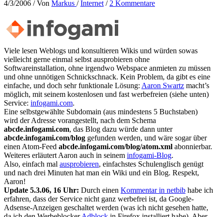
4/3/2006
/ Von
Markus
/
Internet
/
2 Kommentare
Viele lesen Weblogs und konsultieren Wikis und würden sowas
vielleicht gerne einmal selbst ausprobieren ohne
Softwareinstallation, ohne irgendwo Webspace anmieten zu müssen
und ohne unnötigen Schnickschnack. Kein Problem, da gibt es eine
einfache, und doch sehr funktionale Lösung:
Aaron Swartz
macht’s
möglich, mit seinem kostenlosen und fast werbefreien (siehe unten)
Service:
infogami.com
.
Eine selbstgewählte Subdomain (aus mindestens 5 Buchstaben)
wird der Adresse vorangestellt, nach dem Schema
abcde.infogami.com
, das Blog dazu würde dann unter
abcde.infogami.com/blog
gefunden werden, und wäre sogar über
einen Atom-Feed
abcde.infogami.com/blog/atom.xml
abonnierbar.
Weiteres erläutert Aaron auch in seinem
infogami-Blog
.
Also, einfach mal
ausprobieren
, einfachstes Schulenglisch genügt
und nach drei Minuten hat man ein Wiki und ein Blog. Respekt,
Aaron!
Update 5.3.06, 16 Uhr:
Durch einen
Kommentar in netbib
habe ich
erfahren, dass der Service nicht ganz werbefrei ist, da Google-
Adsense-Anzeigen geschaltet werden (was ich nicht gesehen hatte,
da ich den Werbeblocker
Adblock
in Firefox installiert habe). Aber