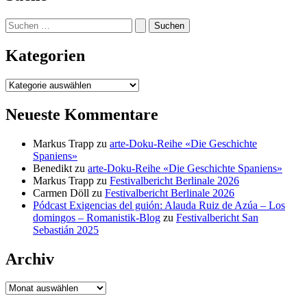
Suchen
nach:
Kategorien
Kategorien
Neueste Kommentare
Markus Trapp
zu
arte-Doku-Reihe «Die Geschichte
Spaniens»
Benedikt
zu
arte-Doku-Reihe «Die Geschichte Spaniens»
Markus Trapp
zu
Festivalbericht Berlinale 2026
Carmen Döll
zu
Festivalbericht Berlinale 2026
Pódcast Exigencias del guión: Alauda Ruiz de Azúa – Los
domingos – Romanistik-Blog
zu
Festivalbericht San
Sebastián 2025
Archiv
Archiv